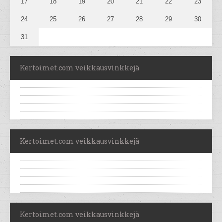
17
18
19
20
21
22
23
24
25
26
27
28
29
30
31
Kertoimet.com veikkausvinkkejä
Kertoimet.com veikkausvinkkejä
Kertoimet.com veikkausvinkkejä