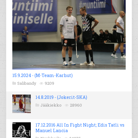
15.9.2024 - (M-Team-Karhut)
Salibandy
9209
14.8.2019 - (Jokerit-SKA)
Jääkiekko
28960
17.12.2016 All In Fight Night; Edis Tatli vs
Manuel Lancia