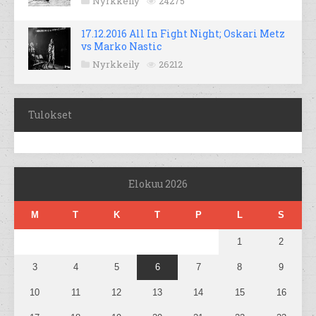
Nyrkkeily
24275
17.12.2016 All In Fight Night; Oskari Metz
vs Marko Nastic
Nyrkkeily
26212
Tulokset
Elokuu 2026
M
T
K
T
P
L
S
1
2
3
4
5
6
7
8
9
10
11
12
13
14
15
16