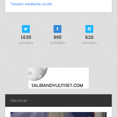
Takaisin edelliselle sivulle
1635
895
620
seuraajaa
tykkääjää
seuraajaa
Galleriat