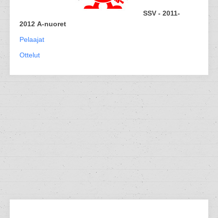
SSV - 2011-
2012 A-nuoret
Pelaajat
Ottelut