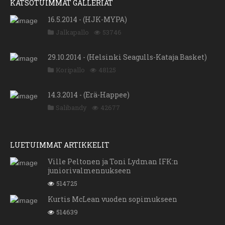
KATSOTUIMMAT GALLERIAT
16.5.2014 - (HJK-MYPA)
Jalkapallo
53746
29.10.2014 - (Helsinki Seagulls-Kataja Basket)
Koripallo
48125
14.3.2014 - (Erä-Happee)
Salibandy
42677
LUETUIMMAT ARTIKKELIT
Ville Peltonen ja Toni Lydman IFK:n
juniorivalmennukseen
514725
Kurtis McLean vuoden sopimukseen
514639