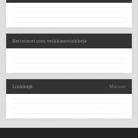
Kertoimet.com veikkausvinkkejä
Linkkejä
Mainos