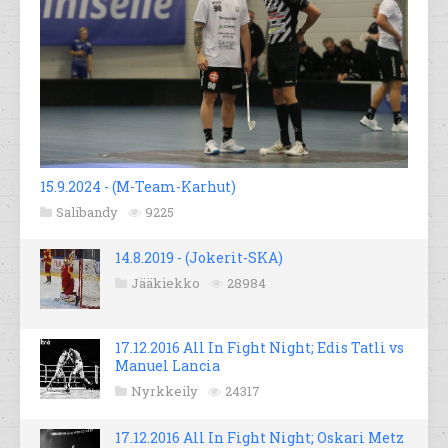
15.9.2024 - (M-Team-Karhut)
Salibandy
9225
14.8.2019 - (Jokerit-SKA)
Jääkiekko
28984
17.12.2016 All In Fight Night; Edis Tatli vs
Manuel Lancia
Nyrkkeily
24317
17.12.2016 All In Fight Night; Oskari Metz