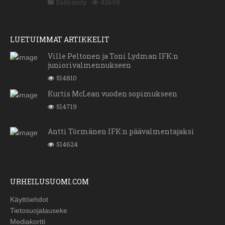
Salibandy
42698
LUETUIMMAT ARTIKKELIT
Ville Peltonen ja Toni Lydman IFK:n
juniorivalmennukseen
514810
Kurtis McLean vuoden sopimukseen
514719
Antti Törmänen IFK:n päävalmentajaksi
514624
URHEILUSUOMI.COM
Käyttöehdot
Tietosuojalauseke
Mediakortti