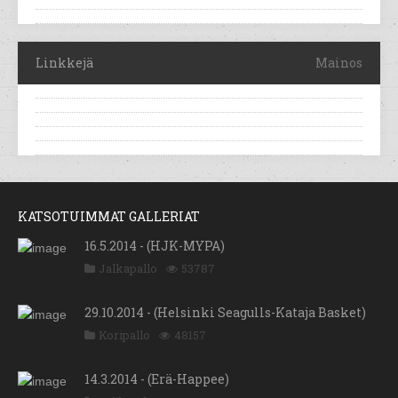
Linkkejä
Mainos
KATSOTUIMMAT GALLERIAT
16.5.2014 - (HJK-MYPA)
Jalkapallo
53787
29.10.2014 - (Helsinki Seagulls-Kataja Basket)
Koripallo
48157
14.3.2014 - (Erä-Happee)