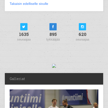
Takaisin edelliselle sivulle
1635
895
620
seuraajaa
tykkääjää
seuraajaa
Galleriat