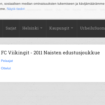
en, sosiaalisen median ominaisuuksien tukemiseen ja kävijämäärämme
amme.
Näytä tiedot
la
Kuopio
Lahti
Lappeenranta
Mikkeli
Oulu
Pori
Rauma
Rovaniemi
Sein
Sarjat
Helsinki
Kaupungit
UrheiluSuom
FC Viikingit - 2011 Naisten edustusjoukkue
Pelaajat
Ottelut