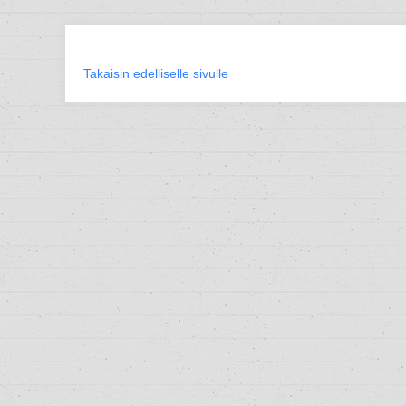
Takaisin edelliselle sivulle