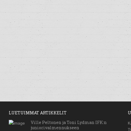
LUETUIMMAT ARTIKKELIT
U
Ville Peltonen ja Toni Lydman IFK:n
K
juniorivalmennukseen
T