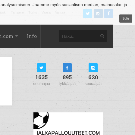
 analysoimiseen. Jaamme myös sosiaalisen median, mainosalan ja
äjoki
Tampere
Turku
Vaasa
Vantaa
Sulje
i.com
Info
1635
895
620
seuraajaa
tykkääjää
seuraajaa