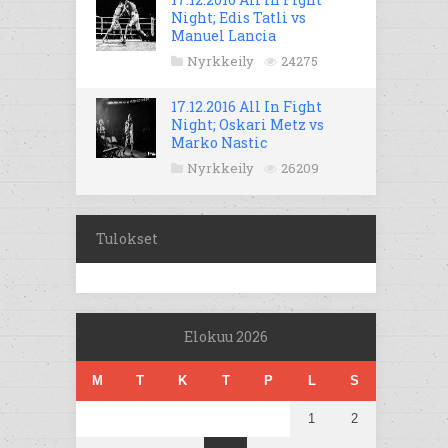
Night; Edis Tatli vs
Manuel Lancia
Nyrkkeily
24275
17.12.2016 All In Fight
Night; Oskari Metz vs
Marko Nastic
Nyrkkeily
26209
Tulokset
Elokuu 2026
M
T
K
T
P
L
S
1
2