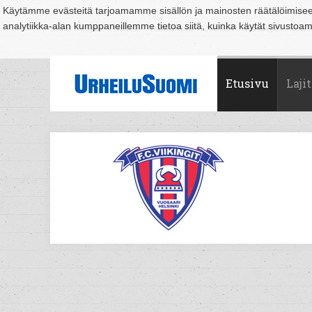
Käytämme evästeitä tarjoamamme sisällön ja mainosten räätälöimise
analytiikka-alan kumppaneillemme tietoa siitä, kuinka käytät sivusto
Suomi
Espoo
Helsinki
Hämeenlinna
Joensuu
Jyväskylä
Kouvo
Etusivu
Lajit