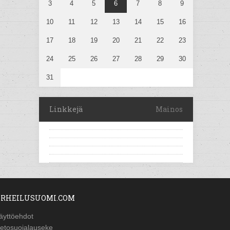
3
4
5
6
7
8
9
10
11
12
13
14
15
16
17
18
19
20
21
22
23
24
25
26
27
28
29
30
31
Linkkejä
Mainos
RHEILUSUOMI.COM
äyttöehdot
ietosuojalauseke