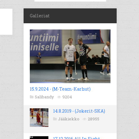
Galleriat
15.9.2024 - (M-Team-Karhut)
Salibandy
9204
14.8.2019 - (Jokerit-SKA)
Jääkiekko
28955
17.12.2016 All In Fight