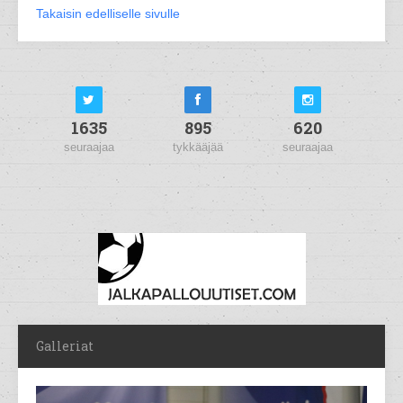
Takaisin edelliselle sivulle
1635
895
620
seuraajaa
tykkääjää
seuraajaa
Galleriat