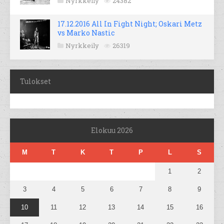
Nyrkkeily
24382
17.12.2016 All In Fight Night; Oskari Metz
vs Marko Nastic
Nyrkkeily
26319
Tulokset
Elokuu 2026
M
T
K
T
P
L
S
1
2
3
4
5
6
7
8
9
10
11
12
13
14
15
16