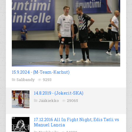
15.9.2024 - (M-Team-Karhut)
Salibandy
9293
14.8.2019 - (Jokerit-SKA)
Jääkiekko
29065
17.12.2016 All In Fight Night; Edis Tatli vs
Manuel Lancia