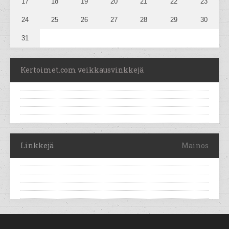
17
18
19
20
21
22
23
24
25
26
27
28
29
30
31
Kertoimet.com veikkausvinkkejä
Linkkejä
Mainos