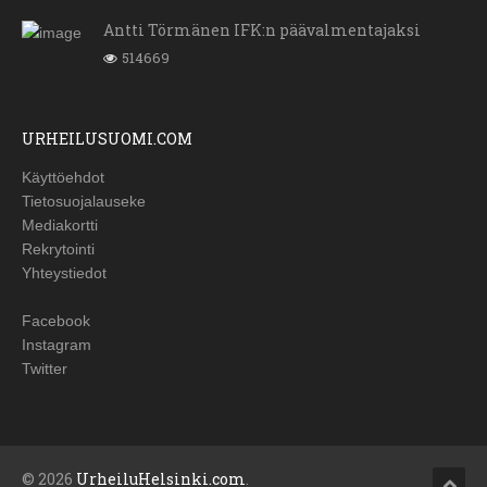
Antti Törmänen IFK:n päävalmentajaksi
514669
URHEILUSUOMI.COM
Käyttöehdot
Tietosuojalauseke
Mediakortti
Rekrytointi
Yhteystiedot
Facebook
Instagram
Twitter
© 2026
UrheiluHelsinki.com
.