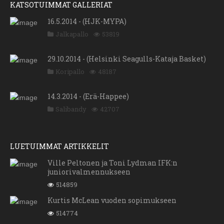
KATSOTUIMMAT GALLERIAT
16.5.2014 - (HJK-MYPA)
Jalkapallo
53819
29.10.2014 - (Helsinki Seagulls-Kataja Basket)
Koripallo
48187
14.3.2014 - (Erä-Happee)
Salibandy
42707
LUETUIMMAT ARTIKKELIT
Ville Peltonen ja Toni Lydman IFK:n
juniorivalmennukseen
514859
Kurtis McLean vuoden sopimukseen
514774