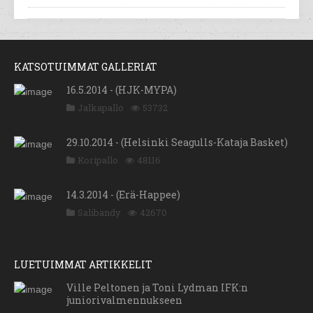
KATSOTUIMMAT GALLERIAT
16.5.2014 - (HJK-MYPA)
Jalkapallo
53732
29.10.2014 - (Helsinki Seagulls-Kataja Basket)
Koripallo
48116
14.3.2014 - (Erä-Happee)
Salibandy
42670
LUETUIMMAT ARTIKKELIT
Ville Peltonen ja Toni Lydman IFK:n
juniorivalmennukseen