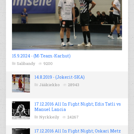
15.9.2024 - (M-Team-Karhut)
Salibandy
9200
14.8.2019 - (Jokerit-SKA)
Jääkiekko
28943
17.12.2016 All In Fight Night; Edis Tatli vs
Manuel Lancia
Nyrkkeily
24267
17.12.2016 All In Fight Night; Oskari Metz