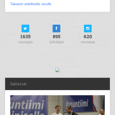
Takaisin edelliselle sivulle
1635
895
620
seuraajaa
tykkääjää
seuraajaa
Galleriat