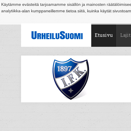
Käytämme evästeitä tarjoamamme sisällön ja mainosten räätälöimise
analytiikka-alan kumppaneillemme tietoa siitä, kuinka käytät sivusto
Suomi
Espoo
Helsinki
Hämeenlinna
Joensuu
Jyväskylä
Kouvo
Etusivu
Lajit