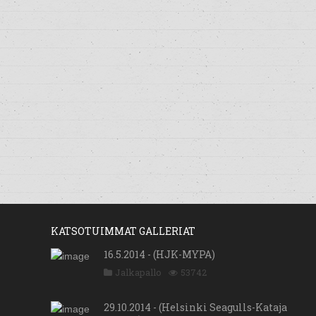
KATSOTUIMMAT GALLERIAT
16.5.2014 - (HJK-MYPA)
Jalkapallo
53742
29.10.2014 - (Helsinki Seagulls-Kataja