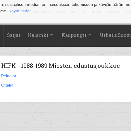
en, sosiaalisen median ominaisuuksien tukemiseen ja kävijämäärämme
amme.
Näytä tiedot
la
Kuopio
Lahti
Lappeenranta
Mikkeli
Oulu
Pori
Rauma
Rovaniemi
Sein
Sarjat
Helsinki
Kaupungit
UrheiluSuom
HIFK - 1988-1989 Miesten edustusjoukkue
Pelaajat
Ottelut