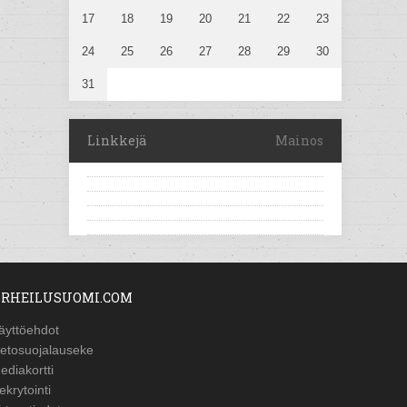
17
18
19
20
21
22
23
24
25
26
27
28
29
30
31
Linkkejä
Mainos
RHEILUSUOMI.COM
äyttöehdot
ietosuojalauseke
ediakortti
ekrytointi