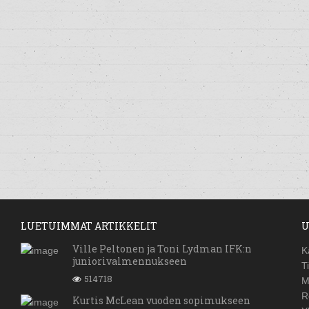
LUETUIMMAT ARTIKKELIT
U
Ville Peltonen ja Toni Lydman IFK:n
K
juniorivalmennukseen
T
514718
M
R
Kurtis McLean vuoden sopimukseen