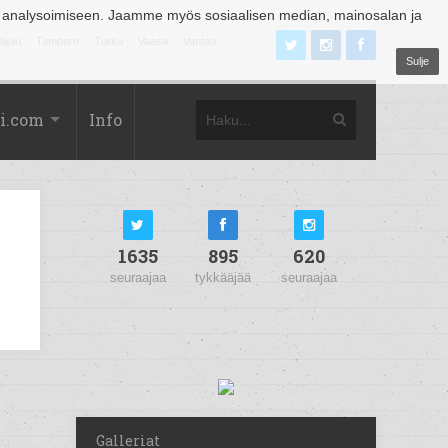
 analysoimiseen. Jaamme myös sosiaalisen median, mainosalan ja
äjoki
Tampere
Turku
Vaasa
Vantaa
Sulje
i.com
Info
1635
895
620
seuraajaa
tykkääjää
seuraajaa
Galleriat