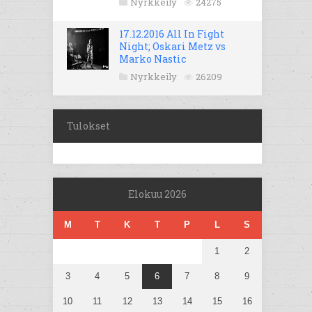
Nyrkkeily
24275
17.12.2016 All In Fight
Night; Oskari Metz vs
Marko Nastic
Nyrkkeily
26209
Tulokset
Elokuu 2026
M
T
K
T
P
L
S
1
2
3
4
5
6
7
8
9
10
11
12
13
14
15
16