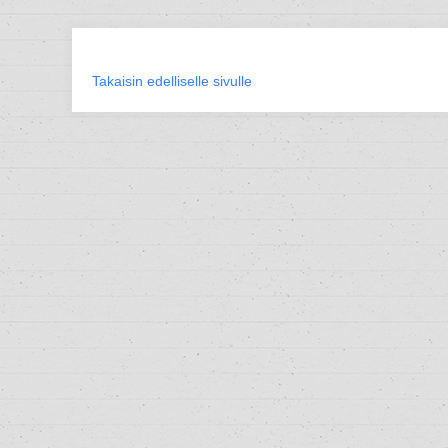
Takaisin edelliselle sivulle