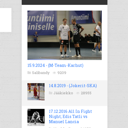
15.9.2024 - (M-Team-Karhut)
Salibandy
9209
14.8.2019 - (Jokerit-SKA)
Jääkiekko
28955
17.12.2016 All In Fight
Night; Edis Tatli vs
Manuel Lancia