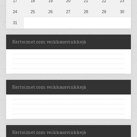
17
18
19
20
21
22
23
24
25
26
27
28
29
30
31
Kertoimet.com veikkausvinkkejä
Kertoimet.com veikkausvinkkejä
Kertoimet.com veikkausvinkkejä