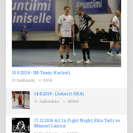
15.9.2024 - (M-Team-Karhut)
Salibandy
9209
14.8.2019 - (Jokerit-SKA)
Jääkiekko
28960
17.12.2016 All In Fight Night; Edis Tatli vs
Manuel Lancia