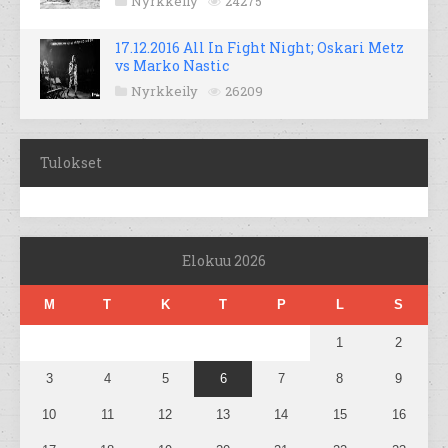
Nyrkkeily
24275
17.12.2016 All In Fight Night; Oskari Metz
vs Marko Nastic
Nyrkkeily
26209
Tulokset
Elokuu 2026
M
T
K
T
P
L
S
1
2
3
4
5
6
7
8
9
10
11
12
13
14
15
16