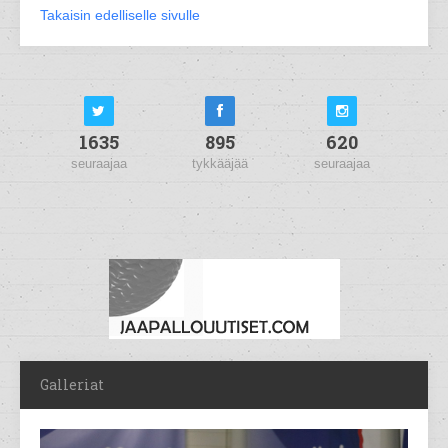
Takaisin edelliselle sivulle
1635
895
620
seuraajaa
tykkääjää
seuraajaa
Galleriat