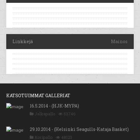
Linkkejä
Mainos
KATSOTUIMMAT GALLERIAT
16.5.2014 - (HJK-MYPA)
Jalkapallo
53746
29.10.2014 - (Helsinki Seagulls-Kataja Basket)
Koripallo
48125