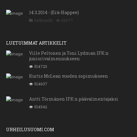
14.3.2014 - (Erä-Happee)
Salibandy
42677
LUETUIMMAT ARTIKKELIT
Ville Peltonen ja Toni Lydman IFK:n
juniorivalmennukseen
514723
Kurtis McLean vuoden sopimukseen
514637
Antti Törmänen IFK:n päävalmentajaksi
514542
URHEILUSUOMI.COM