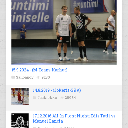
15.9.2024 - (M-Team-Karhut)
Salibandy
9230
14.8.2019 - (Jokerit-SKA)
Jääkiekko
28984
17.12.2016 All In Fight Night; Edis Tatli vs
Manuel Lancia