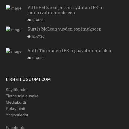
Ville Peltonen ja Toni Lydman IFK:n
juniorivalmennukseen
514820
Kurtis McLean vuoden sopimukseen
514736
Antti Törmänen IFK:n päävalmentajaksi
514635
URHEILUSUOMI.COM
Käyttöehdot
Tietosuojalauseke
Mediakortti
Rekrytointi
Yhteystiedot
Facebook