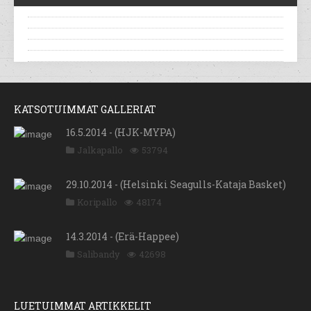
KATSOTUIMMAT GALLERIAT
16.5.2014 - (HJK-MYPA)
Jalkapallo
53794
29.10.2014 - (Helsinki Seagulls-Kataja Basket)
Koripallo
48174
14.3.2014 - (Erä-Happee)
Salibandy
42698
LUETUIMMAT ARTIKKELIT