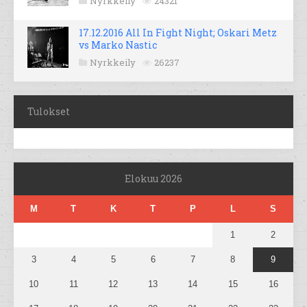
Nyrkkeily
24321
17.12.2016 All In Fight Night; Oskari Metz
vs Marko Nastic
Nyrkkeily
26237
Tulokset
Elokuu 2026
M
T
K
T
P
L
S
1
2
3
4
5
6
7
8
9
10
11
12
13
14
15
16