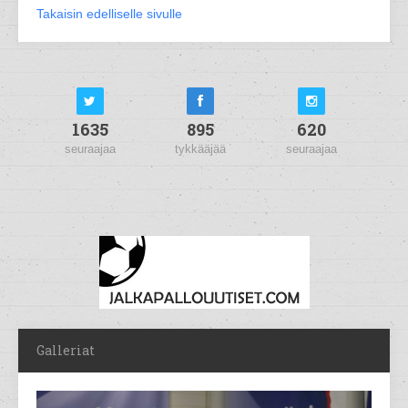
Takaisin edelliselle sivulle
1635
895
620
seuraajaa
tykkääjää
seuraajaa
Galleriat