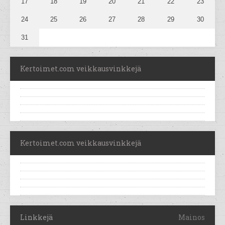
17
18
19
20
21
22
23
24
25
26
27
28
29
30
31
Kertoimet.com veikkausvinkkejä
Kertoimet.com veikkausvinkkejä
Linkkejä
Mainos