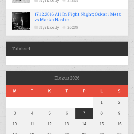
Nyrkkeily
24305
17.12.2016 All In Fight Night; Oskari Metz
vs Marko Nastic
Nyrkkeily
26235
Tulokset
Elokuu 2026
M
T
K
T
P
L
S
1
2
3
4
5
6
7
8
9
10
11
12
13
14
15
16