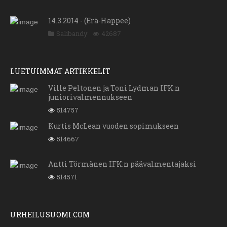
14.3.2014 - (Erä-Happee)
Salibandy
42687
LUETUIMMAT ARTIKKELIT
Ville Peltonen ja Toni Lydman IFK:n
juniorivalmennukseen
514757
Kurtis McLean vuoden sopimukseen
514667
Antti Törmänen IFK:n päävalmentajaksi
514571
URHEILUSUOMI.COM