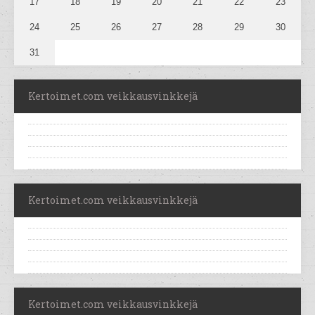
17
18
19
20
21
22
23
24
25
26
27
28
29
30
31
Kertoimet.com veikkausvinkkejä
Kertoimet.com veikkausvinkkejä
Kertoimet.com veikkausvinkkejä