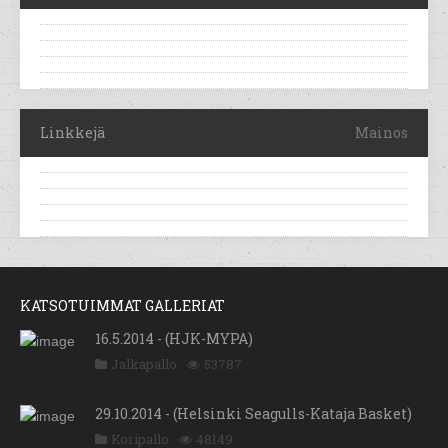
Linkkejä
Mainos
KATSOTUIMMAT GALLERIAT
16.5.2014 - (HJK-MYPA)
Jalkapallo
53787
29.10.2014 - (Helsinki Seagulls-Kataja Basket)
Koripallo
48149