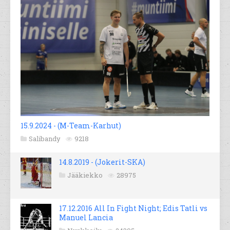
15.9.2024 - (M-Team-Karhut)
Salibandy
9218
14.8.2019 - (Jokerit-SKA)
Jääkiekko
28975
17.12.2016 All In Fight Night; Edis Tatli vs
Manuel Lancia