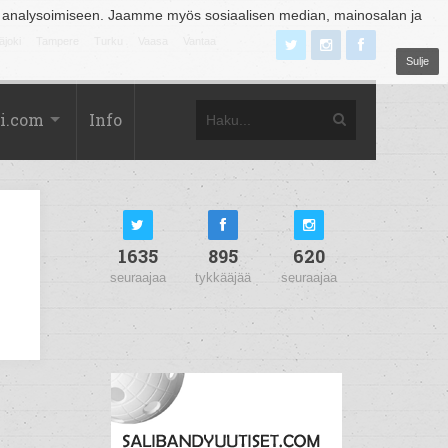
 analysoimiseen. Jaamme myös sosiaalisen median, mainosalan ja
äjoki
Tampere
Turku
Vaasa
Vantaa
Sulje
i.com
Info
1635
895
620
seuraajaa
tykkääjää
seuraajaa