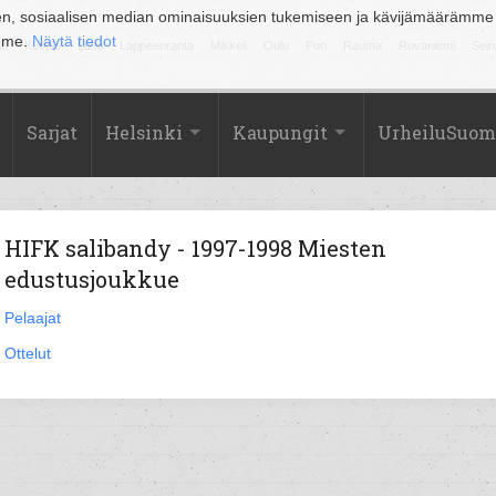
en, sosiaalisen median ominaisuuksien tukemiseen ja kävijämäärämme
amme.
Näytä tiedot
la
Kuopio
Lahti
Lappeenranta
Mikkeli
Oulu
Pori
Rauma
Rovaniemi
Sein
Sarjat
Helsinki
Kaupungit
UrheiluSuom
HIFK salibandy - 1997-1998 Miesten
edustusjoukkue
Pelaajat
Ottelut