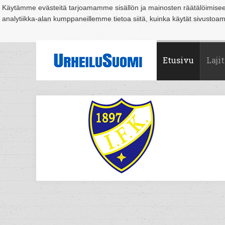
Käytämme evästeitä tarjoamamme sisällön ja mainosten räätälöimise
analytiikka-alan kumppaneillemme tietoa siitä, kuinka käytät sivusto
Suomi
Espoo
Helsinki
Hämeenlinna
Joensuu
Jyväskylä
Kouvo
Etusivu
Lajit