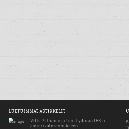
LUETUIMMAT ARTIKKELIT
U
Ville Peltonen ja Toni Lydman IFK:n
K
juniorivalmennukseen
T