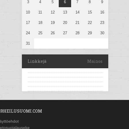
3
4
5
6
7
8
9
10
11
12
13
14
15
16
17
18
19
20
21
22
23
24
25
26
27
28
29
30
31
Linkkejä
Mainos
RHEILUSUOMI.COM
äyttöehdot
ietosuojalauseke