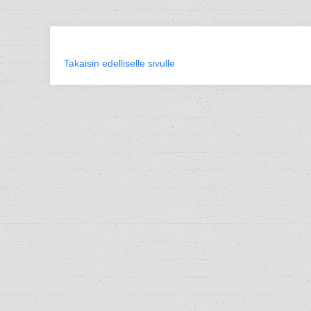
Takaisin edelliselle sivulle