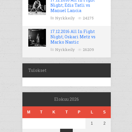
Night; Edis Tatli vs
Manuel Lancia
Nyrkkeily
24275
17.12.2016 All In Fight
Night; Oskari Metz vs
Marko Nastic
Nyrkkeily
26209
Tulokset
Elokuu 2026
M
T
K
T
P
L
S
1
2