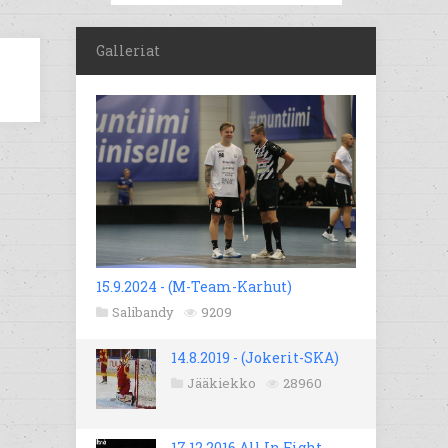
Galleriat
15.9.2024 - (M-Team-Karhut)
Salibandy
9209
14.8.2019 - (Jokerit-SKA)
Jääkiekko
28960
17.12.2016 All In Fight