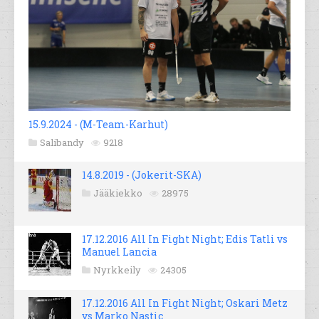
15.9.2024 - (M-Team-Karhut)
Salibandy
9218
14.8.2019 - (Jokerit-SKA)
Jääkiekko
28975
17.12.2016 All In Fight Night; Edis Tatli vs
Manuel Lancia
Nyrkkeily
24305
17.12.2016 All In Fight Night; Oskari Metz
vs Marko Nastic