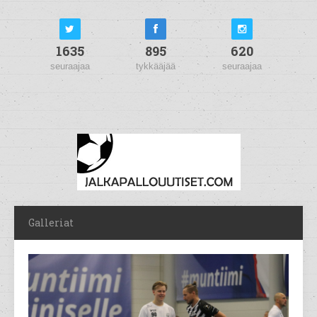
1635
895
620
seuraajaa
tykkääjää
seuraajaa
Galleriat