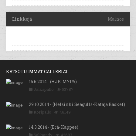
Linkkejä
Mainos
KATSOTUIMMAT GALLERIAT
16.5.2014 - (HJK-MYPA)
Jalkapallo
53787
29.10.2014 - (Helsinki Seagulls-Kataja Basket)
Koripallo
48149
14.3.2014 - (Erä-Happee)
Salibandy
42687