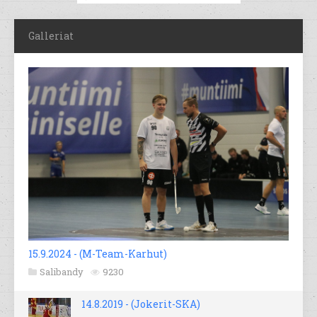
Galleriat
15.9.2024 - (M-Team-Karhut)
Salibandy
9230
14.8.2019 - (Jokerit-SKA)