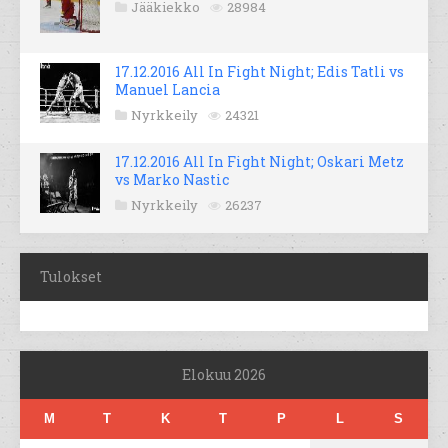
Jääkiekko
28984
17.12.2016 All In Fight Night; Edis Tatli vs
Manuel Lancia
Nyrkkeily
24321
17.12.2016 All In Fight Night; Oskari Metz
vs Marko Nastic
Nyrkkeily
26237
Tulokset
Elokuu 2026
M
T
K
T
P
L
S