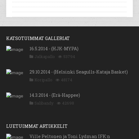
KATSOTUIMMAT GALLERIAT
16.5.2014 - (HJK-MYPA)
Jalkapallo
53794
29.10.2014 - (Helsinki Seagulls-Kataja Basket)
Koripallo
48174
14.3.2014 - (Erä-Happee)
Salibandy
42698
LUETUIMMAT ARTIKKELIT
Ville Peltonen ja Toni Lydman IFK:n