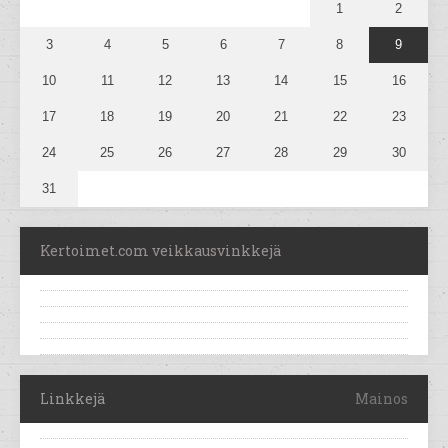
1
2
3
4
5
6
7
8
9
10
11
12
13
14
15
16
17
18
19
20
21
22
23
24
25
26
27
28
29
30
31
Kertoimet.com veikkausvinkkejä
Linkkejä
Mainos