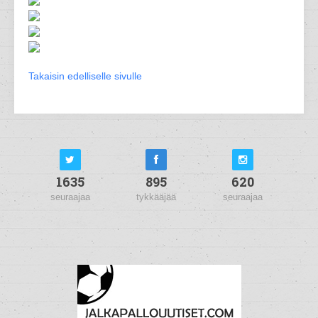
Takaisin edelliselle sivulle
1635
895
620
seuraajaa
tykkääjää
seuraajaa