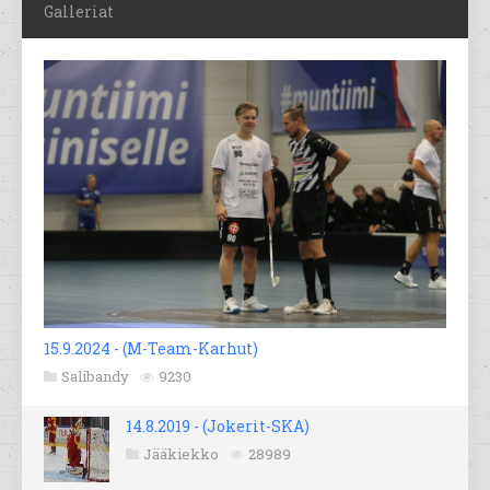
Galleriat
15.9.2024 - (M-Team-Karhut)
Salibandy
9230
14.8.2019 - (Jokerit-SKA)
Jääkiekko
28989