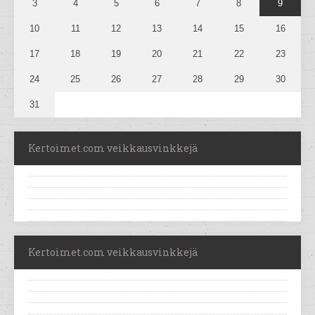
3
4
5
6
7
8
9
10
11
12
13
14
15
16
17
18
19
20
21
22
23
24
25
26
27
28
29
30
31
Kertoimet.com veikkausvinkkejä
Kertoimet.com veikkausvinkkejä