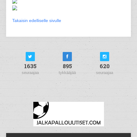
Takaisin edelliselle sivulle
1635
895
620
seuraajaa
tykkääjää
seuraajaa