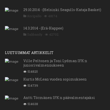
29.10.2014 - (Helsinki Seagulls-Kataja Basket)
Koripallo
48174
14.3.2014 - (Erä-Happee)
Salibandy
42702
LUETUIMMAT ARTIKKELIT
Ville Peltonen ja Toni Lydman IFK:n
juniorivalmennukseen
514825
Kurtis McLean vuoden sopimukseen
514739
Antti Törmänen IFK:n päävalmentajaksi
514638