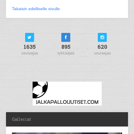
Takaisin edelliselle sivulle
1635
895
620
seuraajaa
tykkääjää
seuraajaa
Galleriat