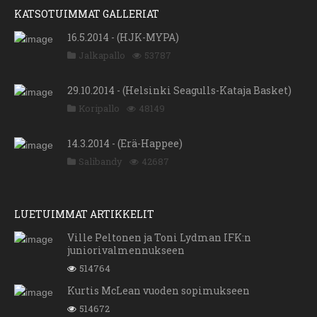
KATSOTUIMMAT GALLERIAT
16.5.2014 - (HJK-MYPA)
Jalkapallo
53787
29.10.2014 - (Helsinki Seagulls-Kataja Basket)
Koripallo
48149
14.3.2014 - (Erä-Happee)
Salibandy
42687
LUETUIMMAT ARTIKKELIT
Ville Peltonen ja Toni Lydman IFK:n
juniorivalmennukseen
514764
Kurtis McLean vuoden sopimukseen
514672