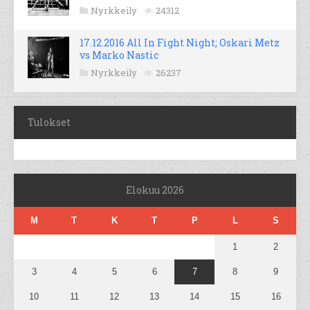
Nyrkkeily
24312
17.12.2016 All In Fight Night; Oskari Metz
vs Marko Nastic
Nyrkkeily
26237
Tulokset
Elokuu 2026
M
T
K
T
P
L
S
1
2
3
4
5
6
7
8
9
10
11
12
13
14
15
16