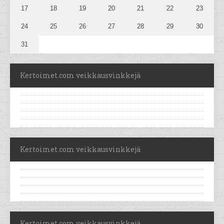
17
18
19
20
21
22
23
24
25
26
27
28
29
30
31
Kertoimet.com veikkausvinkkejä
Kertoimet.com veikkausvinkkejä
Kertoimet.com veikkausvinkkejä