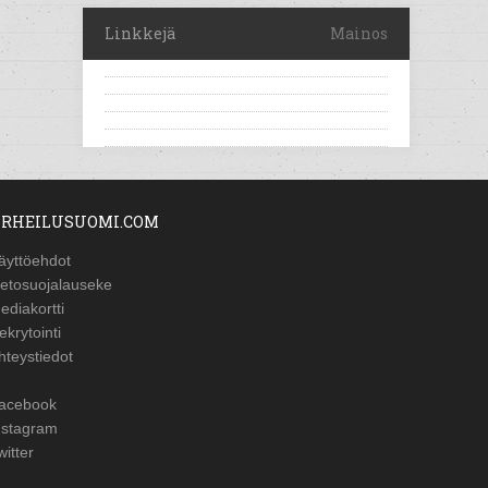
Linkkejä
Mainos
RHEILUSUOMI.COM
äyttöehdot
ietosuojalauseke
ediakortti
ekrytointi
hteystiedot
acebook
nstagram
witter