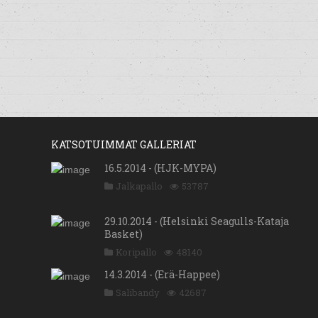
KATSOTUIMMAT GALLERIAT
16.5.2014 - (HJK-MYPA)
Jalkapallo
53787
29.10.2014 - (Helsinki Seagulls-Kataja
Basket)
Koripallo
48140
14.3.2014 - (Erä-Happee)
Salibandy
42687