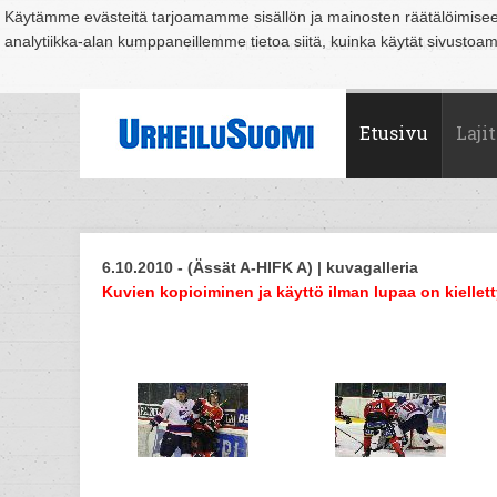
Käytämme evästeitä tarjoamamme sisällön ja mainosten räätälöimise
analytiikka-alan kumppaneillemme tietoa siitä, kuinka käytät sivusto
Suomi
Espoo
Helsinki
Hämeenlinna
Joensuu
Jyväskylä
Kouvo
Etusivu
Lajit
6.10.2010 - (Ässät A-HIFK A) | kuvagalleria
Kuvien kopioiminen ja käyttö ilman lupaa on kiellett