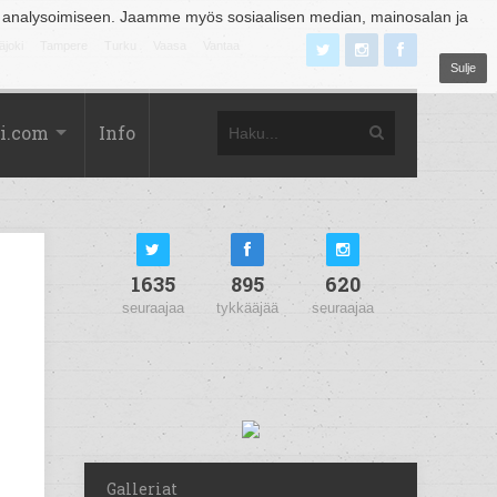
 analysoimiseen. Jaamme myös sosiaalisen median, mainosalan ja
äjoki
Tampere
Turku
Vaasa
Vantaa
Sulje
i.com
Info
1635
895
620
seuraajaa
tykkääjää
seuraajaa
Galleriat