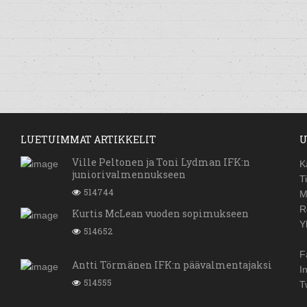
LUETUIMMAT ARTIKKELIT
U
Ville Peltonen ja Toni Lydman IFK:n
K
juniorivalmennukseen
T
514744
M
R
Kurtis McLean vuoden sopimukseen
Y
514652
F
Antti Törmänen IFK:n päävalmentajaksi
I
514555
T