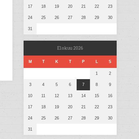
17
18
19
20
21
22
23
24
25
26
27
28
29
30
31
Elokuu 2026
M
T
K
T
P
L
S
1
2
3
4
5
6
7
8
9
10
11
12
13
14
15
16
17
18
19
20
21
22
23
24
25
26
27
28
29
30
31