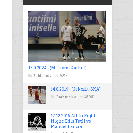
15.9.2024 - (M-Team-Karhut)
Salibandy
9214
14.8.2019 - (Jokerit-SKA)
Jääkiekko
28961
17.12.2016 All In Fight
Night; Edis Tatli vs
Manuel Lancia