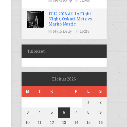
Nyrkkeily
24285
17.12.2016 All In Fight
Night; Oskari Metz vs
Marko Nastic
Nyrkkeily
26218
Tulokset
Elokuu 2026
M
T
K
T
P
L
S
1
2
3
4
5
6
7
8
9
10
11
12
13
14
15
16