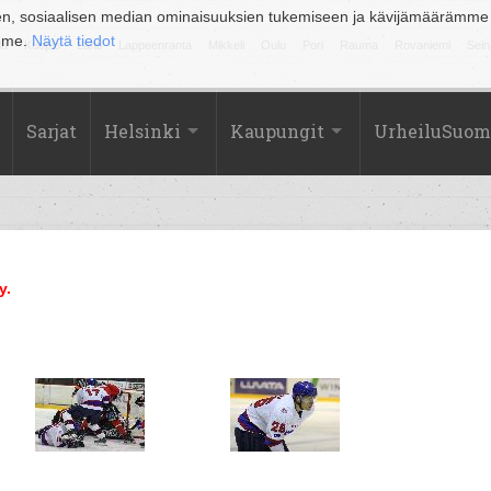
en, sosiaalisen median ominaisuuksien tukemiseen ja kävijämäärämme
amme.
Näytä tiedot
la
Kuopio
Lahti
Lappeenranta
Mikkeli
Oulu
Pori
Rauma
Rovaniemi
Sein
Sarjat
Helsinki
Kaupungit
UrheiluSuom
y.