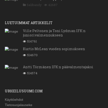
Salibandy
42687
LUETUIMMAT ARTIKKELIT
Ville Peltonen ja Toni Lydman IFK:n
juniorivalmennukseen
514761
Kurtis McLean vuoden sopimukseen
514670
Antti Törmänen IFK:n päävalmentajaksi
514574
URHEILUSUOMI.COM
Käyttöehdot
Tietosuojalauseke