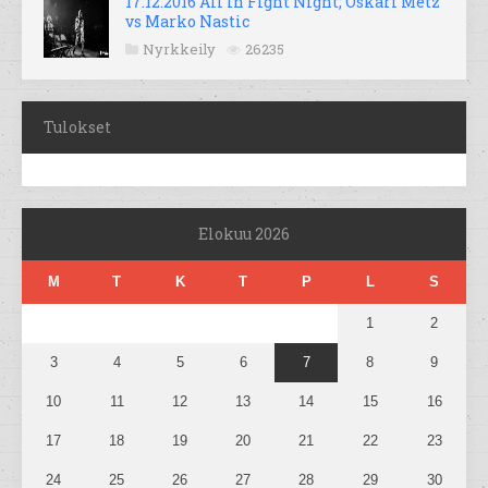
17.12.2016 All In Fight Night; Oskari Metz
vs Marko Nastic
Nyrkkeily
26235
Tulokset
Elokuu 2026
M
T
K
T
P
L
S
1
2
3
4
5
6
7
8
9
10
11
12
13
14
15
16
17
18
19
20
21
22
23
24
25
26
27
28
29
30