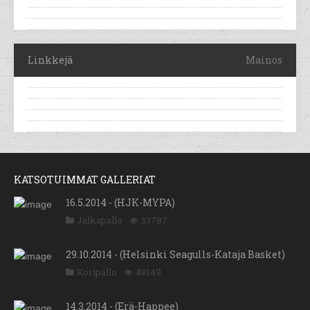
Linkkejä
Mainos
KATSOTUIMMAT GALLERIAT
16.5.2014 - (HJK-MYPA)
Jalkapallo
53787
29.10.2014 - (Helsinki Seagulls-Kataja Basket)
Koripallo
48149
14.3.2014 - (Erä-Happee)