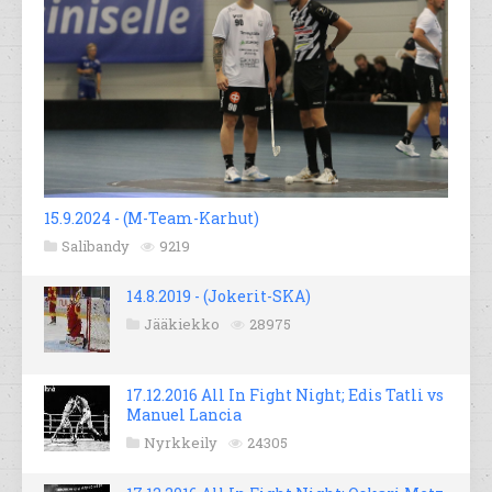
15.9.2024 - (M-Team-Karhut)
Salibandy
9219
14.8.2019 - (Jokerit-SKA)
Jääkiekko
28975
17.12.2016 All In Fight Night; Edis Tatli vs
Manuel Lancia
Nyrkkeily
24305