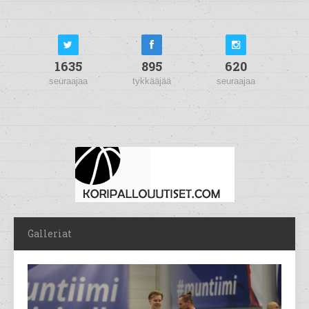
1635
895
620
seuraajaa
tykkääjää
seuraajaa
Galleriat