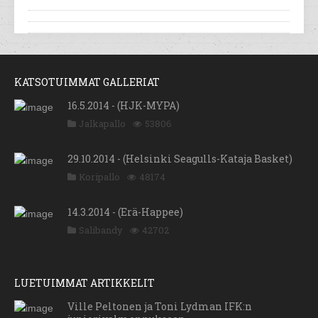
KATSOTUIMMAT GALLERIAT
16.5.2014 - (HJK-MYPA)
Jalkapallo
53806
29.10.2014 - (Helsinki Seagulls-Kataja Basket)
Koripallo
48174
14.3.2014 - (Erä-Happee)
Salibandy
42702
LUETUIMMAT ARTIKKELIT
Ville Peltonen ja Toni Lydman IFK:n