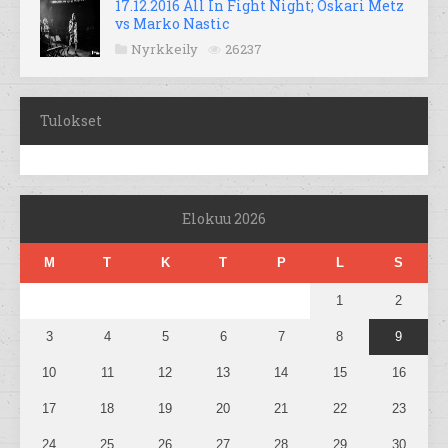
17.12.2016 All In Fight Night; Oskari Metz
vs Marko Nastic
Nyrkkeily
26237
Tulokset
Elokuu 2026
M
T
K
T
P
L
S
1
2
3
4
5
6
7
8
9
10
11
12
13
14
15
16
17
18
19
20
21
22
23
24
25
26
27
28
29
30