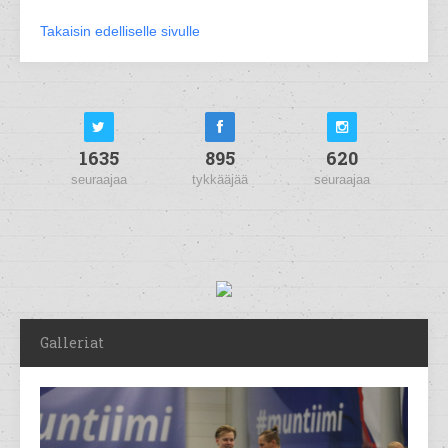
Takaisin edelliselle sivulle
1635
895
620
seuraajaa
tykkääjää
seuraajaa
Galleriat