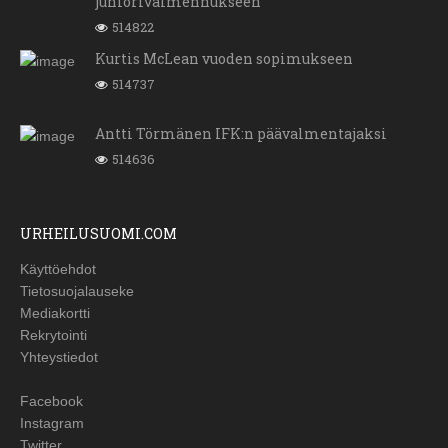
juniorivalmennukseen
514822
Kurtis McLean vuoden sopimukseen
514737
Antti Törmänen IFK:n päävalmentajaksi
514636
URHEILUSUOMI.COM
Käyttöehdot
Tietosuojalauseke
Mediakortti
Rekrytointi
Yhteystiedot
Facebook
Instagram
Twitter