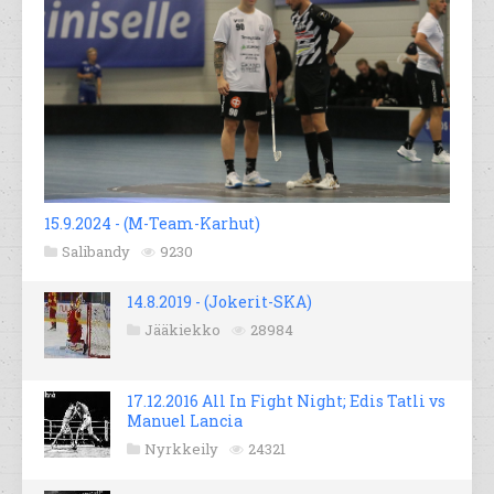
15.9.2024 - (M-Team-Karhut)
Salibandy
9230
14.8.2019 - (Jokerit-SKA)
Jääkiekko
28984
17.12.2016 All In Fight Night; Edis Tatli vs
Manuel Lancia
Nyrkkeily
24321