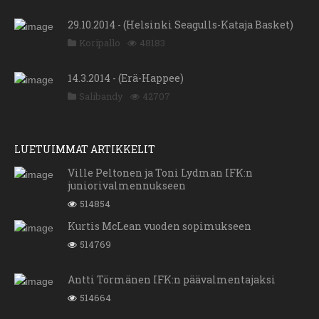
29.10.2014 - (Helsinki Seagulls-Kataja Basket)
Koripallo
48183
14.3.2014 - (Erä-Happee)
Salibandy
42707
LUETUIMMAT ARTIKKELIT
Ville Peltonen ja Toni Lydman IFK:n
juniorivalmennukseen
514854
Kurtis McLean vuoden sopimukseen
514769
Antti Törmänen IFK:n päävalmentajaksi
514664