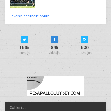
Takaisin edelliselle sivulle
1635
895
620
seuraajaa
tykkääjää
seuraajaa
Galleriat