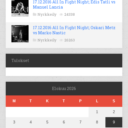
17.12.2016 All In Fight Night; Edis Tatli vs
Manuel Lancia
Nyrkkeily
24338
17.12.2016 All In Fight Night; Oskari Metz
vs Marko Nastic
Nyrkkeily
26263
Tulokset
Elokuu 2026
M
T
K
T
P
L
S
1
2
3
4
5
6
7
8
9