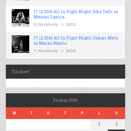
17.12.2016 All In Fight Night; Edis Tatli vs
Manuel Lancia
Nyrkkeily
24321
17.12.2016 All In Fight Night; Oskari Metz
vs Marko Nastic
Nyrkkeily
26241
Tulokset
Elokuu 2026
M
T
K
T
P
L
S
1
2