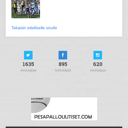
Takaisin edelliselle sivulle
1635
895
620
seuraajaa
tykkääjää
seuraajaa