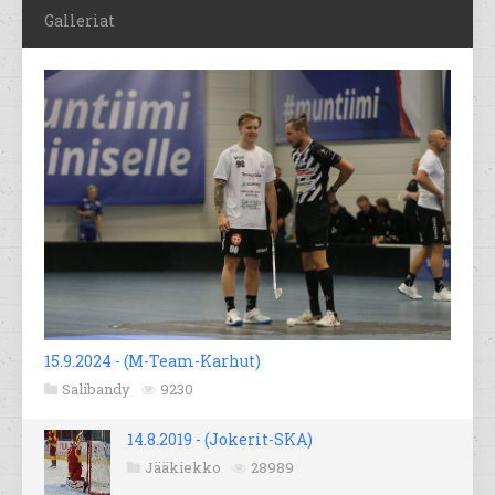
Galleriat
15.9.2024 - (M-Team-Karhut)
Salibandy
9230
14.8.2019 - (Jokerit-SKA)
Jääkiekko
28989