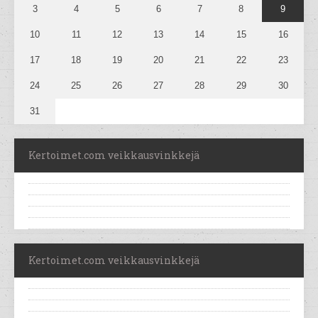
3
4
5
6
7
8
9
10
11
12
13
14
15
16
17
18
19
20
21
22
23
24
25
26
27
28
29
30
31
Kertoimet.com veikkausvinkkejä
Kertoimet.com veikkausvinkkejä