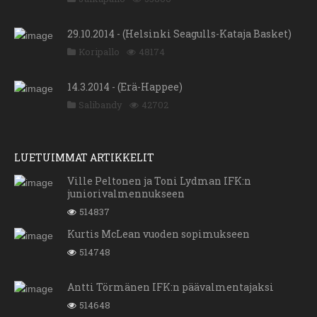
29.10.2014 - (Helsinki Seagulls-Kataja Basket)
Koripallo
48174
14.3.2014 - (Erä-Happee)
Salibandy
42702
LUETUIMMAT ARTIKKELIT
Ville Peltonen ja Toni Lydman IFK:n
juniorivalmennukseen
514837
Kurtis McLean vuoden sopimukseen
514748
Antti Törmänen IFK:n päävalmentajaksi
514648