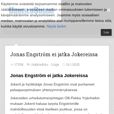
Käytämme evästeitä tarjoamamme sisällön ja mainosten
räätälöimiseen, sosiaalisen median ominaisuuksien tukemiseen ja
kävijämäärämme analysoimiseen. Jaamme myös sosiaalisen
median, mainosalan ja analytiikka-alan kumppaneillemme tietoa siitä,
kuinka käytät sivustoamme.
Näytä tiedot
Sulje
Jonas Engström ei jatka Jokereissa
17538
Jääkiekko -
Liiga
16.1.2025
Jonas Engström ei jatka Jokereissa
Jokerit ja hyökkääjä Jonas Engström ovat purkaneet
pelaajasopimuksen yhteisymmärryksessä.
Jokereiden urheilutoimenjohtajan Olli-Pekka Yrjänheikin
mukaan Jokerit haluaa tarjota Engströmille
mahdollisuuden etsiä itselleen joukkue, jossa on