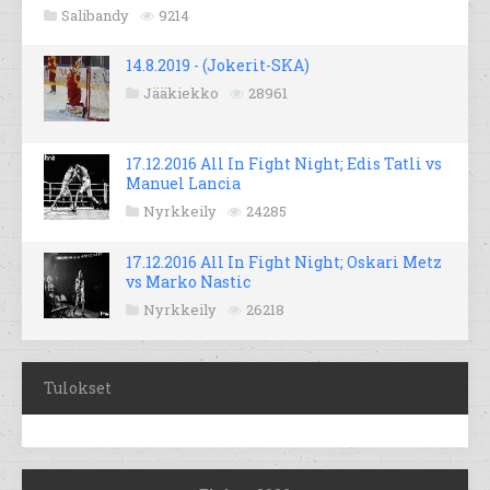
Salibandy
9214
14.8.2019 - (Jokerit-SKA)
Jääkiekko
28961
17.12.2016 All In Fight Night; Edis Tatli vs
Manuel Lancia
Nyrkkeily
24285
17.12.2016 All In Fight Night; Oskari Metz
vs Marko Nastic
Nyrkkeily
26218
Tulokset