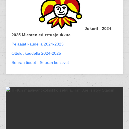
Jokerit - 2024-
2025 Miesten edustusjoukkue
Pelaajat kaudella 2024-2025
Ottelut kaudella 2024-2025
Seuran tiedot
-
Seuran kotisivut