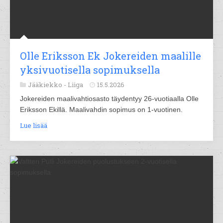
Olle Eriksson Ek Jokereiden maalille
yksivuotisella sopimuksella
Jääkiekko -
Liiga
15.5.2026
Jokereiden maalivahtiosasto täydentyy 26-vuotiaalla Olle
Eriksson Ekillä. Maalivahdin sopimus on 1-vuotinen.
Lue lisää