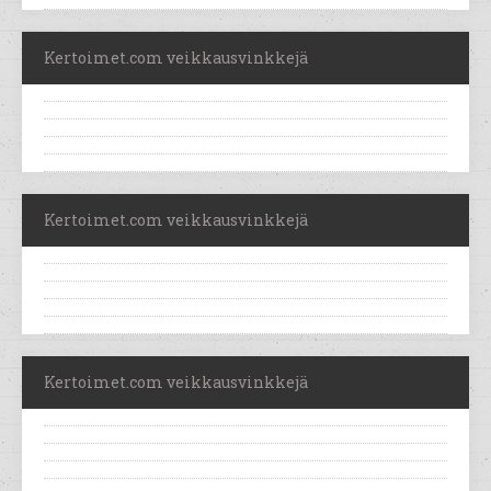
Kertoimet.com veikkausvinkkejä
Kertoimet.com veikkausvinkkejä
Kertoimet.com veikkausvinkkejä