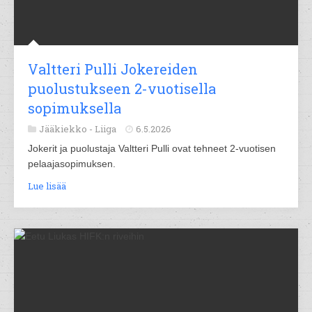
Valtteri Pulli Jokereiden
puolustukseen 2-vuotisella
sopimuksella
Jääkiekko -
Liiga
6.5.2026
Jokerit ja puolustaja Valtteri Pulli ovat tehneet 2-vuotisen
pelaajasopimuksen.
Lue lisää