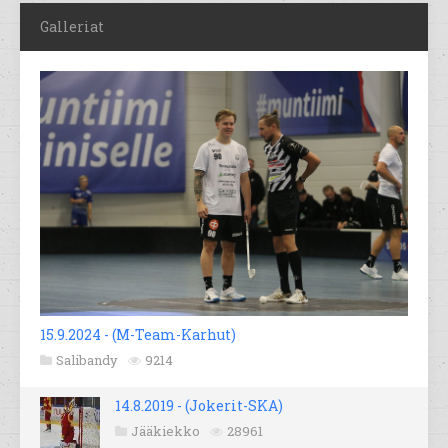
Galleriat
15.9.2024 - (M-Team-Karhut)
Salibandy
9214
14.8.2019 - (Jokerit-SKA)
Jääkiekko
28961