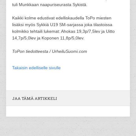
tuli Munkkaan naapuriseurasta Sykistä. ⁣
Kaikki kolme edustivat edelliskaudella ToPo miesten
lisäksi myös Sykkiä U19 SM-sarjassa joka tilastoissa
kolmikko tehtaili lukemat: Ahokas 19,3p/7,5lev ja Uitto
14,7p/5,0lev ja Koponen 11,8p/5,0lev. ⁣
ToPon tiedotteesta / UrheiluSuomi.com
Takaisin edelliselle sivulle
JAA TÄMÄ ARTIKKELI