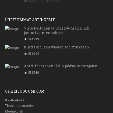
Salibandy
42686
LUETUIMMAT ARTIKKELIT
Ville Peltonen ja Toni Lydman IFK:n
juniorivalmennukseen
514735
Kurtis McLean vuoden sopimukseen
514646
Antti Törmänen IFK:n päävalmentajaksi
514549
URHEILUSUOMI.COM
Käyttöehdot
Tietosuojalauseke
Mediakortti