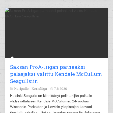
Saksan ProA-liigan parhaaksi
pelaajaksi valittu Kendale McCullum
Seagullsiin
Koripallo -
Korisliiga
7.8.2020
Helsinki Seagulls on kiinnittänyt pelintekijän paikalle
yhdysvaltalaisen Kendale McCullumin. 24-vuotias
Wisconsin-Parksiden ja Lewisin yliopistojen kasvatti
ihastutti taidoillaan Saksan kovatasoisessa ProA-liigassa