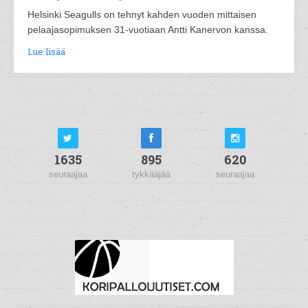
Helsinki Seagulls on tehnyt kahden vuoden mittaisen
pelaajasopimuksen 31-vuotiaan Antti Kanervon kanssa.
Lue lisää
1635
895
620
seuraajaa
tykkääjää
seuraajaa