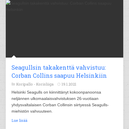
Seagullsin takakenttä vahvistuu:
Corban Collins saapuu Helsinkiin
Koripallo -
Korisliiga
19.1.2021
Helsinki Seagulls on kiinnittänyt kokoonpanoonsa
neljännen ulkomaalaisvahvistuksen 26-vuotiaan
yhdysvaltalaisen Corban Collinsin siirtyessä Seagulls-
miehistön vahvuuteen.
Lue lisää