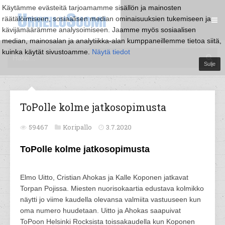
Käytämme evästeitä tarjoamamme sisällön ja mainosten
räätälöimiseen, sosiaalisen median ominaisuuksien tukemiseen ja
kävijämäärämme analysoimiseen. Jaamme myös sosiaalisen
median, mainosalan ja analytiikka-alan kumppaneillemme tietoa siitä,
kuinka käytät sivustoamme.
Näytä tiedot
Sulje
ToPolle kolme jatkosopimusta
59467
Koripallo
3.7.2020
ToPolle kolme jatkosopimusta
Elmo Uitto, Cristian Ahokas ja Kalle Koponen jatkavat
Torpan Pojissa. Miesten nuorisokaartia edustava kolmikko
näytti jo viime kaudella olevansa valmiita vastuuseen kun
oma numero huudetaan. Uitto ja Ahokas saapuivat
ToPoon Helsinki Rocksista toissakaudella kun Koponen