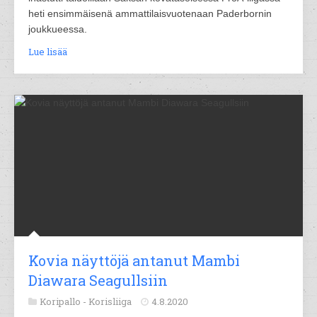
heti ensimmäisenä ammattilaisvuotenaan Paderbornin
joukkueessa.
Lue lisää
Kovia näyttöjä antanut Mambi
Diawara Seagullsiin
Koripallo -
Korisliiga
4.8.2020