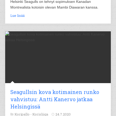
Helsinki Seagulls on tehnyt sopimuksen Kanadan
Montrealista kotoisin olevan Mambi Diawaran kanssa.
Lue lisää
Seagullsin kova kotimainen runko
vahvistuu: Antti Kanervo jatkaa
Helsingissä
Koripallo -
Korisliiga
24.7.2020