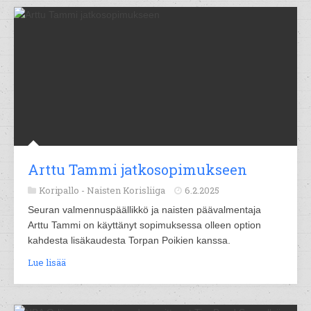
Arttu Tammi jatkosopimukseen
Koripallo -
Naisten Korisliiga
6.2.2025
Seuran valmennuspäällikkö ja naisten päävalmentaja
Arttu Tammi on käyttänyt sopimuksessa olleen option
kahdesta lisäkaudesta Torpan Poikien kanssa.
Lue lisää