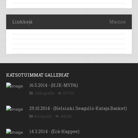
Linkkejä
Mainos
KATSOTUIMMAT GALLERIAT
16.5.2014 - (HJK-MYPA)
Jalkapallo
53750
29.10.2014 - (Helsinki Seagulls-Kataja Basket)
Koripallo
48128
14.3.2014 - (Erä-Happee)