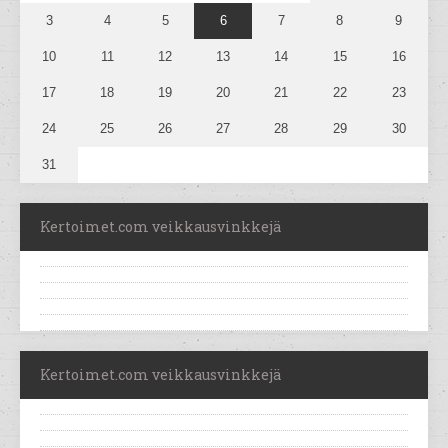
3
4
5
6
7
8
9
10
11
12
13
14
15
16
17
18
19
20
21
22
23
24
25
26
27
28
29
30
31
Kertoimet.com veikkausvinkkejä
Kertoimet.com veikkausvinkkejä