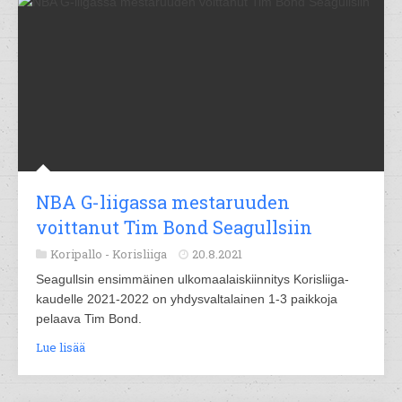
NBA G-liigassa mestaruuden
voittanut Tim Bond Seagullsiin
Koripallo -
Korisliiga
20.8.2021
Seagullsin ensimmäinen ulkomaalaiskiinnitys Korisliiga-
kaudelle 2021-2022 on yhdysvaltalainen 1-3 paikkoja
pelaava Tim Bond.
Lue lisää