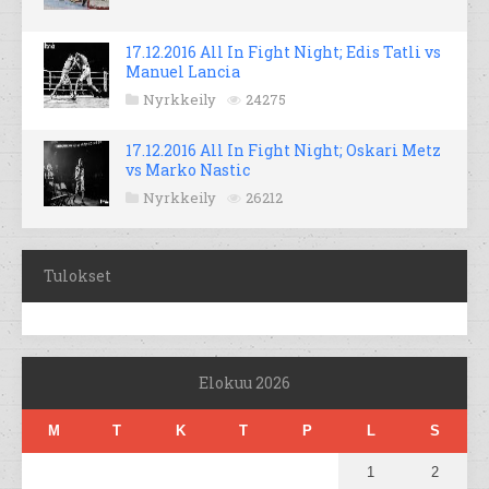
17.12.2016 All In Fight Night; Edis Tatli vs
Manuel Lancia
Nyrkkeily
24275
17.12.2016 All In Fight Night; Oskari Metz
vs Marko Nastic
Nyrkkeily
26212
Tulokset
Elokuu 2026
M
T
K
T
P
L
S
1
2