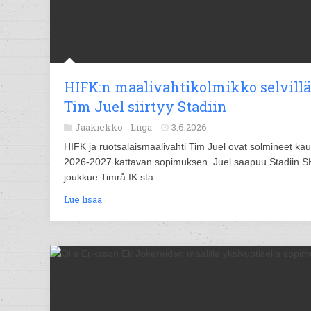
HIFK:n maalivahtikolmikko selvillä
Tim Juel siirtyy Stadiin
Jääkiekko -
Liiga
3.6.2026
HIFK ja ruotsalaismaalivahti Tim Juel ovat solmineet ka
2026-2027 kattavan sopimuksen. Juel saapuu Stadiin S
joukkue Timrå IK:sta.
Lue lisää