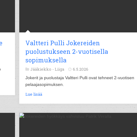
e
Valtteri Pulli Jokereiden
puolustukseen 2-vuotisella
sopimuksella
Jääkiekko -
Liiga
6.5.2026
e
Jokerit ja puolustaja Valtteri Pulli ovat tehneet 2-vuotisen
pelaajasopimuksen.
Lue lisää