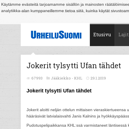
Käytämme evästeitä tarjoamamme sisällön ja mainosten räätälöimise
analytiikka-alan kumppaneillemme tietoa siitä, kuinka käytät sivusto
Suomi
Espoo
Helsinki
Hämeenlinna
Joensuu
Jyväskylä
Kouvo
Etusivu
Lajit
Jokerit tylsytti Ufan tähdet
67993
Jääkiekko -
KHL
29.1.2019
Jokerit tylsytti Ufan tähdet
Jokerit aloitti neljän ottelun mittaisen vieraskiertueens
hääräsivät latvialaisvahti Janis Kalnins ja hyökkäyspääs
Pudotuspelipaikkansa KHL:ssä varmistaneet läntisessä ko