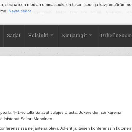
en, sosiaalisen median ominaisuuksien tukemiseen ja kävijämäärämme
amme.
Näytä tiedot
la
Kuopio
Lahti
Lappeenranta
Mikkeli
Oulu
Pori
Rauma
Rovaniemi
Sein
Sarjat
Helsinki
Kaupungit
UrheiluSuom
a upealla 4–1-voitolla Salavat Julajev Ufasta. Jokereiden sankareina
sä loistanut Sakari Manninen.
nferenssissa neljäntenä oleva Jokerit ja itäisen konferenssin kutonen