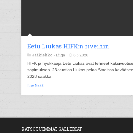
Eetu Liukas HIFK:n riveihin
Jääkiekko -
Liiga
6.5.2026
HIFK ja hyökkääjä Eetu Liukas ovat tehneet kaksivuotis
sopimuksen. 23-vuotias Liukas pelaa Stadissa kevääse
2028 saakka.
Lue lisää
KATSOTUIMMAT GALLERIAT