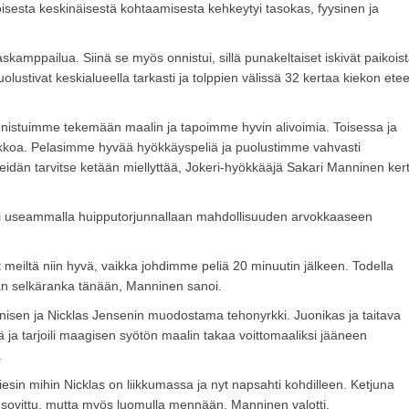
toisesta keskinäisestä kohtaamisesta kehkeytyi tasokas, fyysinen ja
askamppailua. Siinä se myös onnistui, sillä punakeltaiset iskivät paikois
puolustivat keskialueella tarkasti ja tolppien välissä 32 kertaa kiekon ete
 onnistuimme tekemään maalin ja tapoimme hyvin alivoimia. Toisessa ja
kkoa. Pelasimme hyvää hyökkäyspeliä ja puolustimme vahvasti
meidän tarvitse ketään miellyttää, Jokeri-hyökkääjä Sakari Manninen kert
oi useammalla huipputorjunnallaan mahdollisuuden arvokkaaseen
t meiltä niin hyvä, vaikka johdimme peliä 20 minuutin jälkeen. Todella
meidän selkäranka tänään, Manninen sanoi.
isen ja Nicklas Jensenin muodostama tehonyrkki. Juonikas ja taitava
 tarjoili maagisen syötön maalin takaa voittomaaliksi jääneen
.
Tiesin mihin Nicklas on liikkumassa ja nyt napsahti kohdilleen. Ketjuna
n sovittu, mutta myös luomulla mennään, Manninen valotti.