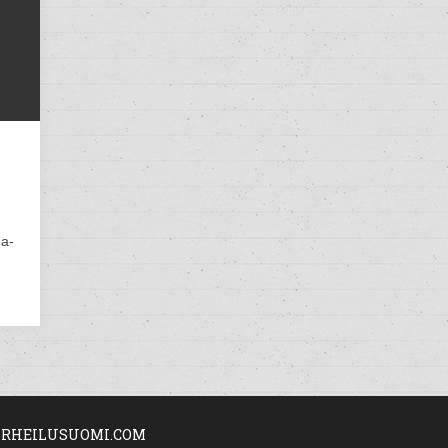
ga-
RHEILUSUOMI.COM