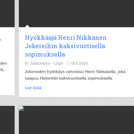
,
Hyökkääjä Henri Nikkanen
Jokereihin kaksivuotisella
sopimuksella
Jääkiekko -
Liiga
18.5.2026
uden
HL-
Jokereiden hyökkäys vahvistuu Henri Nikkasella, joka
saapuu Helsinkiin kaksivuotisella sopimuksella.
Lue lisää