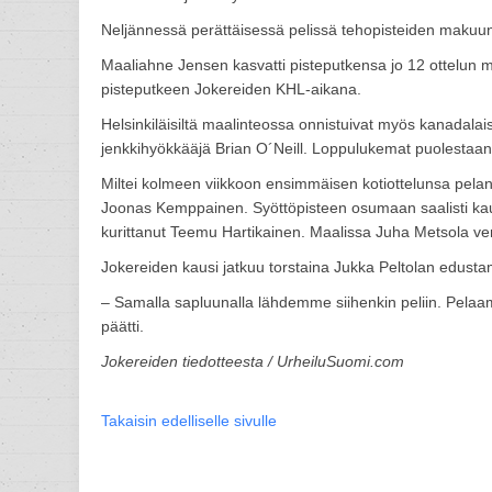
Neljännessä perättäisessä pelissä tehopisteiden makuu
Maaliahne Jensen kasvatti pisteputkensa jo 12 ottelun m
pisteputkeen Jokereiden KHL-aikana.
Helsinkiläisiltä maalinteossa onnistuivat myös kanadalai
jenkkihyökkääjä Brian O´Neill. Loppulukemat puolestaan 
Miltei kolmeen viikkoon ensimmäisen kotiottelunsa pelan
Joonas Kemppainen. Syöttöpisteen osumaan saalisti ka
kurittanut Teemu Hartikainen. Maalissa Juha Metsola veny
Jokereiden kausi jatkuu torstaina Jukka Peltolan edusta
– Samalla sapluunalla lähdemme siihenkin peliin. Pelaa
päätti.
Jokereiden tiedotteesta / UrheiluSuomi.com
Takaisin edelliselle sivulle