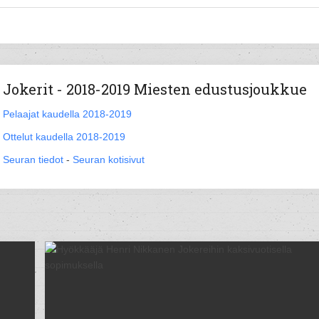
Jokerit - 2018-2019 Miesten edustusjoukkue
Pelaajat kaudella 2018-2019
Ottelut kaudella 2018-2019
Seuran tiedot
-
Seuran kotisivut