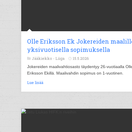
Olle Eriksson Ek Jokereiden maalill
yksivuotisella sopimuksella
Jääkiekko -
Liiga
15.5.2026
Jokereiden maalivahtiosasto täydentyy 26-vuotiaalla Oll
Eriksson Ekillä. Maalivahdin sopimus on 1-vuotinen.
Lue lisää