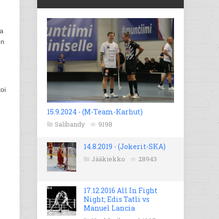
ta
en
oi
15.9.2024 - (M-Team-Karhut)
Salibandy
9198
14.8.2019 - (Jokerit-SKA)
Jääkiekko
28943
17.12.2016 All In Fight
Night; Edis Tatli vs
Manuel Lancia