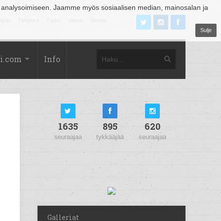
 analysoimiseen. Jaamme myös sosiaalisen median, mainosalan ja
äjoki
Tampere
Turku
Vaasa
Vantaa
Sulje
i.com
Info
1635
895
620
seuraajaa
tykkääjää
seuraajaa
Galleriat