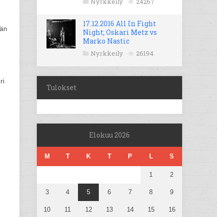
Nyrkkeily
24267
17.12.2016 All In Fight
ään
Night; Oskari Metz vs
Marko Nastic
Nyrkkeily
26194
ri
Tulokset
Elokuu 2026
M
T
K
T
P
L
S
1
2
3
4
5
6
7
8
9
10
11
12
13
14
15
16