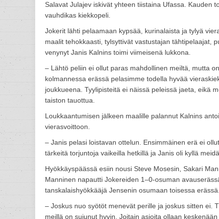
Salavat Julajev iskivät yhteen tiistaina Ufassa. Kauden 
vauhdikas kiekkopeli.
Jokerit lähti pelaamaan kypsää, kurinalaista ja tylyä vier
maalit tehokkaasti, tylsyttivät vastustajan tähtipelaajat, 
venynyt Janis Kalnins toimi viimeisenä lukkona.
– Lähtö peliin ei ollut paras mahdollinen meiltä, mutta
kolmannessa erässä pelasimme todella hyvää vieraskie
joukkueena. Tyylipisteitä ei näissä peleissä jaeta, eikä 
taiston tauottua.
Loukkaantumisen jälkeen maalille palannut Kalnins ant
vierasvoittoon.
– Janis pelasi loistavan ottelun. Ensimmäinen erä ei ollu
tärkeitä torjuntoja vaikeilla hetkillä ja Janis oli kyllä 
Hyökkäyspäässä esiin nousi Steve Mosesin, Sakari Mann
Manninen napautti Jokereiden 1–0-osuman avauserässä ja
tanskalaishyökkääjä Jensenin osumaan toisessa erässä
– Joskus nuo syötöt menevät perille ja joskus sitten ei. 
meillä on sujunut hyvin. Joitain asioita ollaan keskenää