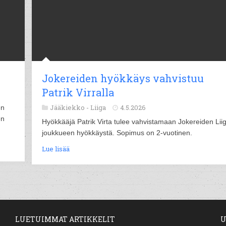
Jokereiden hyökkäys vahvistuu
Patrik Virralla
Jääkiekko -
Liiga
4.5.2026
en
en
Hyökkääjä Patrik Virta tulee vahvistamaan Jokereiden Lii
joukkueen hyökkäystä. Sopimus on 2-vuotinen.
Lue lisää
LUETUIMMAT ARTIKKELIT
U