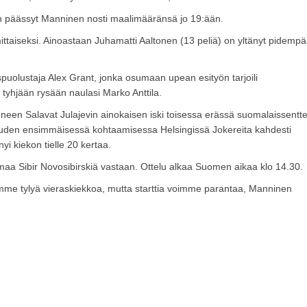
n päässyt Manninen nosti maalimääränsä jo 19:ään.
ittaiseksi. Ainoastaan Juhamatti Aaltonen (13 peliä) on yltänyt pidemp
spuolustaja Alex Grant, jonka osumaan upean esityön tarjoili
tyhjään rysään naulasi Marko Anttila.
neen Salavat Julajevin ainokaisen iski toisessa erässä suomalaissentte
uden ensimmäisessä kohtaamisessa Helsingissä Jokereita kahdesti
i kiekon tielle 20 kertaa.
maa Sibir Novosibirskiä vastaan. Ottelu alkaa Suomen aikaa klo 14.30.
mme tylyä vieraskiekkoa, mutta starttia voimme parantaa, Manninen