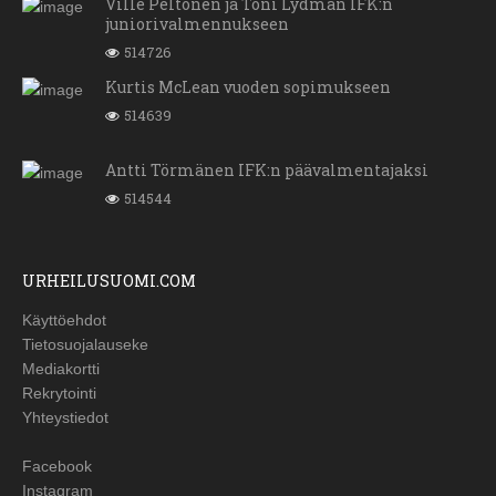
Ville Peltonen ja Toni Lydman IFK:n
juniorivalmennukseen
514726
Kurtis McLean vuoden sopimukseen
514639
Antti Törmänen IFK:n päävalmentajaksi
514544
URHEILUSUOMI.COM
Käyttöehdot
Tietosuojalauseke
Mediakortti
Rekrytointi
Yhteystiedot
Facebook
Instagram