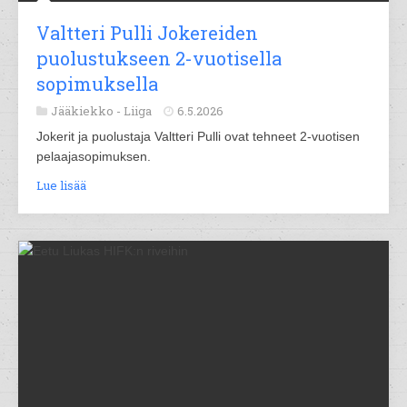
Valtteri Pulli Jokereiden
puolustukseen 2-vuotisella
sopimuksella
Jääkiekko -
Liiga
6.5.2026
Jokerit ja puolustaja Valtteri Pulli ovat tehneet 2-vuotisen
pelaajasopimuksen.
Lue lisää