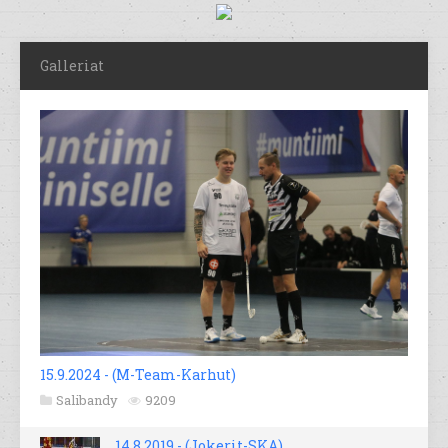
Galleriat
15.9.2024 - (M-Team-Karhut)
Salibandy
9209
14.8.2019 - (Jokerit-SKA)