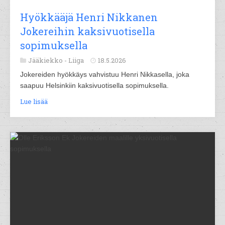
Hyökkääjä Henri Nikkanen
Jokereihin kaksivuotisella
sopimuksella
Jääkiekko -
Liiga
18.5.2026
Jokereiden hyökkäys vahvistuu Henri Nikkasella, joka
saapuu Helsinkiin kaksivuotisella sopimuksella.
Lue lisää