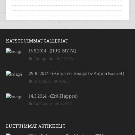
KATSOTUIMMAT GALLERIAT
16.5.2014 - (HJK-MYPA)
Jalkapallo
53746
29.10.2014 - (Helsinki Seagulls-Kataja Basket)
Koripallo
48125
14.3.2014 - (Erä-Happee)
Salibandy
42677
LUETUIMMAT ARTIKKELIT