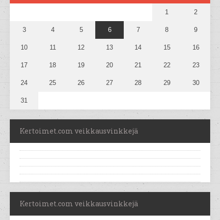
1
2
3
4
5
6
7
8
9
10
11
12
13
14
15
16
17
18
19
20
21
22
23
24
25
26
27
28
29
30
31
Kertoimet.com veikkausvinkkejä
Kertoimet.com veikkausvinkkejä