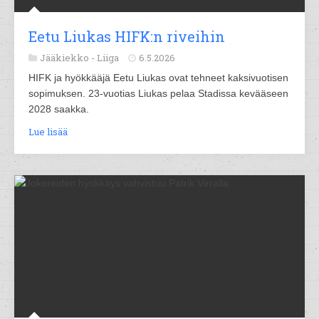
Eetu Liukas HIFK:n riveihin
Jääkiekko -
Liiga
6.5.2026
HIFK ja hyökkääjä Eetu Liukas ovat tehneet kaksivuotisen
sopimuksen. 23-vuotias Liukas pelaa Stadissa kevääseen
2028 saakka.
Lue lisää