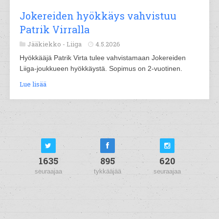
Jokereiden hyökkäys vahvistuu
Patrik Virralla
Jääkiekko -
Liiga
4.5.2026
Hyökkääjä Patrik Virta tulee vahvistamaan Jokereiden
Liiga-joukkueen hyökkäystä. Sopimus on 2-vuotinen.
Lue lisää
1635
895
620
seuraajaa
tykkääjää
seuraajaa