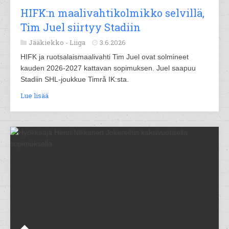
HIFK:n maalivahtikolmikko selvillä,
Tim Juel siirtyy Stadiin
Jääkiekko -
Liiga
3.6.2026
HIFK ja ruotsalaismaalivahti Tim Juel ovat solmineet
kauden 2026-2027 kattavan sopimuksen. Juel saapuu
Stadiin SHL-joukkue Timrå IK:sta.
Lue lisää