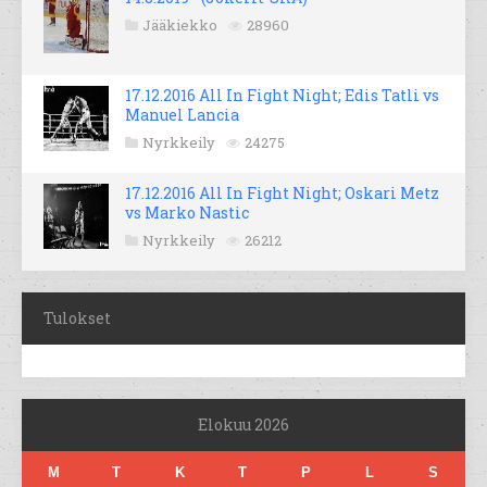
Jääkiekko
28960
17.12.2016 All In Fight Night; Edis Tatli vs
Manuel Lancia
Nyrkkeily
24275
17.12.2016 All In Fight Night; Oskari Metz
vs Marko Nastic
Nyrkkeily
26212
Tulokset
Elokuu 2026
M
T
K
T
P
L
S