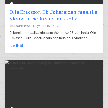
Olle Eriksson Ek Jokereiden maalille
yksivuotisella sopimuksella
Jääkiekko -
Liiga
15.5.2026
Jokereiden maalivahtiosasto täydentyy 26-vuotiaalla Olle
Eriksson Ekillä. Maalivahdin sopimus on 1-vuotinen.
Lue lisää