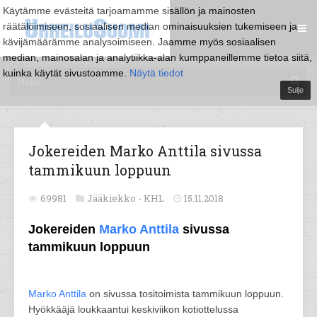
Käytämme evästeitä tarjoamamme sisällön ja mainosten
räätälöimiseen, sosiaalisen median ominaisuuksien tukemiseen ja
kävijämäärämme analysoimiseen. Jaamme myös sosiaalisen
median, mainosalan ja analytiikka-alan kumppaneillemme tietoa siitä,
kuinka käytät sivustoamme.
Näytä tiedot
Sulje
Jokereiden Marko Anttila sivussa
tammikuun loppuun
69981
Jääkiekko -
KHL
15.11.2018
Jokereiden
Marko Anttila
sivussa
tammikuun loppuun
Marko Anttila
on sivussa tositoimista tammikuun loppuun.
Hyökkääjä loukkaantui keskiviikon kotiottelussa