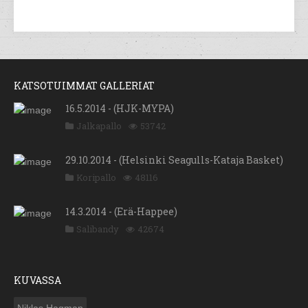
KATSOTUIMMAT GALLERIAT
16.5.2014 - (HJK-MYPA)
Jalkapallo
53742
29.10.2014 - (Helsinki Seagulls-Kataja Basket)
Koripallo
48116
14.3.2014 - (Erä-Happee)
Salibandy
42674
KUVASSA